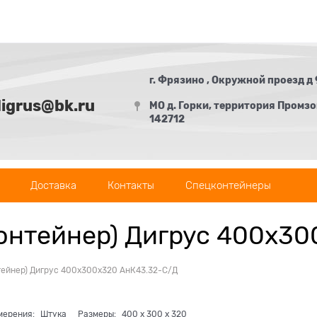
г. Фрязино , Окружной проезд д 
digrus@bk.ru
МО д. Горки, территория Промзон
142712
Доставка
Контакты
Спецконтейнеры
контейнер) Дигрус 400х3
тейнер) Дигрус 400х300х320 АнК43.32-С/Д
мерения:
Штука
Размеры:
400
x
300
x
320