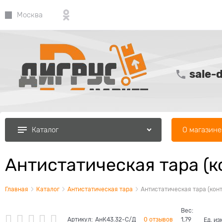
Москва
sale-
О магазине
Каталог
Антистатическая тара (
Главная
Каталог
Антистатическая тара
Антистатическая тара (кон
Вес:
Артикул:
АнК43.32-С/Д
0 отзывов
1,79
Ед. из