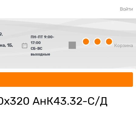
Войти
9.
ПН-ПТ 9:00-
17:00
а, 1Б,
Корзина
СБ-ВС
выходные
00х320 АнК43.32-С/Д