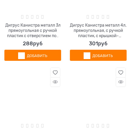
Дигрус Канистра металл 3л
Дигрус Канистра металл 4л.
прямоугольная с ручкой
прямоугольная, с ручкой
пластик с отверстием под
пластик, с крышкой-
берикап 42мм, КМП-3-Н/Д
берикап
288
руб
301
руб
ДОБАВИТЬ
ДОБАВИТЬ