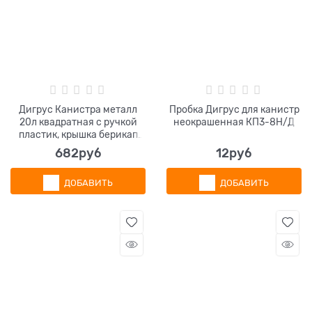
Дигрус Канистра металл
Пробка Дигрус для канистр
20л квадратная с ручкой
неокрашенная КП3-8Н/Д
пластик, крышка берикап
42мм КМК-20-Н/Д
682
руб
12
руб
ДОБАВИТЬ
ДОБАВИТЬ