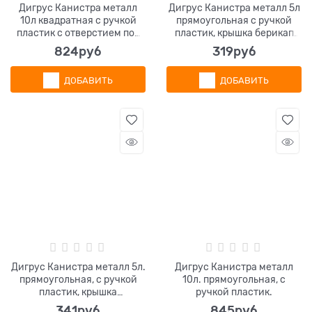
Дигрус Канистра металл
Дигрус Канистра металл 5л
10л квадратная с ручкой
прямоугольная с ручкой
пластик с отверстием под
пластик, крышка берикап
берикап 42мм.
42мм, КМП-5-Н/Д
824
руб
319
руб
ДОБАВИТЬ
ДОБАВИТЬ
Дигрус Канистра металл 5л.
Дигрус Канистра металл
прямоугольная, с ручкой
10л. прямоугольная, с
пластик, крышка
ручкой пластик.
берикап,белая КМП-5-Б/Д
341
руб
845
руб