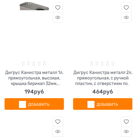
Дигрус Канистра металл 1л.
Дигрус Канистра металл 2л.
прямоугольная, высокая,
прямоугольная, с ручкой
крышка берикап 32мм,
пластик, с отверстием под
КМП-1-ВН/Д
берикап 42мм, белая
194
руб
464
руб
ДОБАВИТЬ
ДОБАВИТЬ