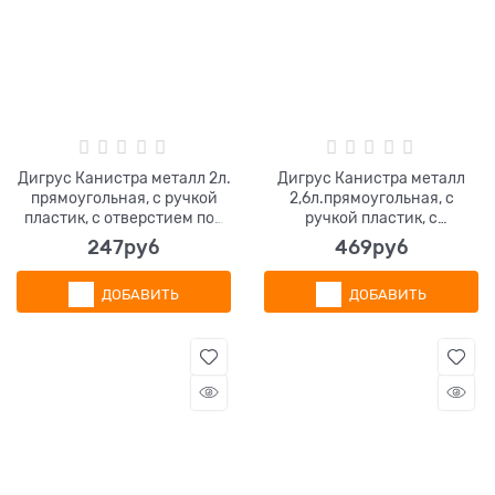
Дигрус Канистра металл 2л.
Дигрус Канистра металл
прямоугольная, с ручкой
2,6л.прямоугольная, с
пластик, с отверстием под
ручкой пластик, с
берикап.
отверстием под берикап
247
руб
469
руб
ДОБАВИТЬ
ДОБАВИТЬ