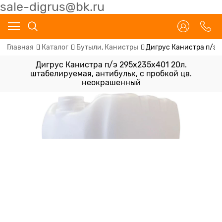
sale-digrus@bk.ru
Главная
Каталог
Бутыли, Канистры
Дигрус Канистра п/э 
Дигрус Канистра п/э 295х235х401 20л.
штабелируемая, антибульк, с пробкой цв.
неокрашенный