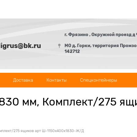
г. Фрязино , Окружной проезд д 
digrus@bk.ru
МО д. Горки, территория Промзон
142712
Доставка
Контакты
Спецконтейнеры
830 мм, Комплект/275 ящ
омплект/275 ящиков арт Ш-1150х400х1830-Ж/Д