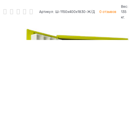
Вес:
Артикул:
Ш-1150х400х1830-Ж/Д
0 отзывов
135
кг.