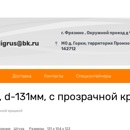
г. Фрязино , Окружной проезд д 
digrus@bk.ru
МО д. Горки, территория Промзон
142712
Доставка
Контакты
Спецконтейнеры
е, d-131мм, с прозрачной 
ачной крышкой
ерения:
Штука
Размеры:
131
x
104
x
123