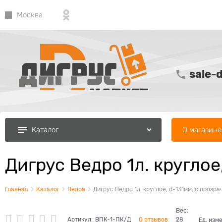
Москва
sale-
О магазине
Каталог
Дигрус Ведро 1л. кругло
Главная
Каталог
Ведра
Дигрус Ведро 1л. круглое, d-131мм, с прозр
Вес:
Артикул:
ВПК-1-ПК/Д
0 отзывов
28
Ед. изм