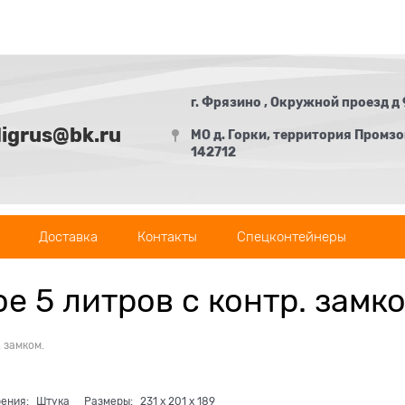
г. Фрязино , Окружной проезд д 
digrus@bk.ru
МО д. Горки, территория Промзон
142712
Доставка
Контакты
Спецконтейнеры
е 5 литров с контр. замко
 замком.
рения:
Штука
Размеры:
231
x
201
x
189