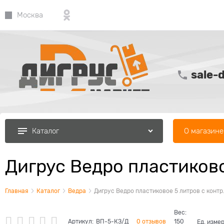
Москва
sale-
О магазине
Каталог
Дигрус Ведро пластиково
Главная
Каталог
Ведра
Дигрус Ведро пластиковое 5 литров с контр.
Вес:
Артикул:
ВП-5-КЗ/Д
0 отзывов
150
Ед. изме