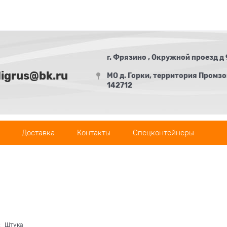
г. Фрязино , Окружной проезд д 
digrus@bk.ru
МО д. Горки, территория Промзон
142712
Доставка
Контакты
Спецконтейнеры
:
Штука