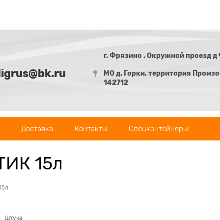
г. Фрязино , Окружной проезд д 
digrus@bk.ru
МО д. Горки, территория Промзон
142712
Доставка
Контакты
Спецконтейнеры
ТИК 15л
15л
:
Штука