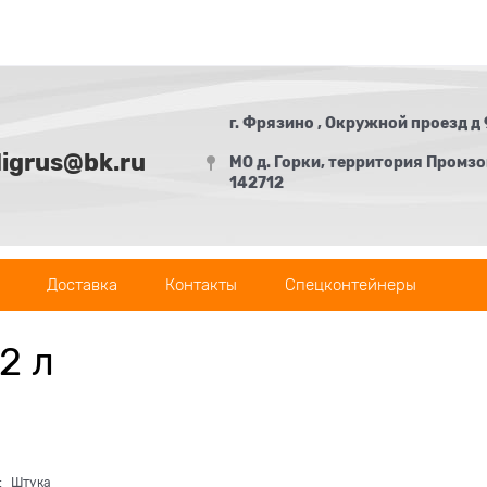
г. Фрязино , Окружной проезд д 
digrus@bk.ru
МО д. Горки, территория Промзон
142712
Доставка
Контакты
Спецконтейнеры
2 л
:
Штука