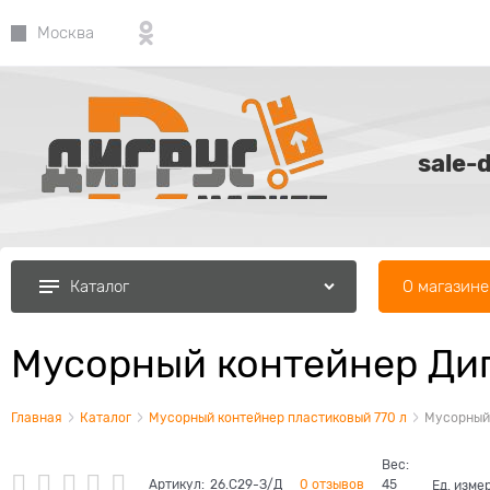
Москва
sale-
О магазине
Каталог
Мусорный контейнер Диг
Главная
Каталог
Мусорный контейнер пластиковый 770 л
Мусорный 
Вес:
Артикул:
26.С29-З/Д
0 отзывов
45
Ед. изме