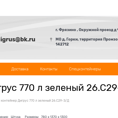
г. Фрязино , Окружной проезд д 
digrus@bk.ru
МО д. Горки, территория Промзон
142712
Доставка
Контакты
Спецконтейнеры
рус 770 л зеленый 26.С29
контейнер Дигрус 770 л зеленый 26.С29-З/Д
рения:
Штука
Размеры:
780
x
1370
x
1300