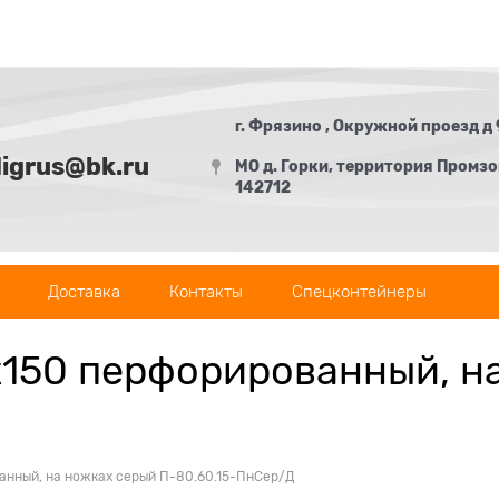
г. Фрязино , Окружной проезд д 
digrus@bk.ru
МО д. Горки, территория Промзон
142712
Доставка
Контакты
Спецконтейнеры
150 перфорированный, н
нный, на ножках серый П-80.60.15-ПнСер/Д