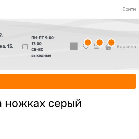
Войти
9.
ПН-ПТ 9:00-
17:00
а, 1Б,
Корзина
СБ-ВС
выходные
а ножках серый