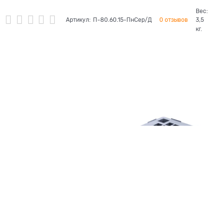
Вес:
Артикул:
П-80.60.15-ПнСер/Д
0 отзывов
3,5
кг.