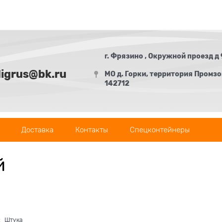
г. Фрязино , Окружной проезд д 
digrus@bk.ru
МО д. Горки, территория Промзон
142712
Доставка
Контакты
Спецконтейнеры
й
:
Штука