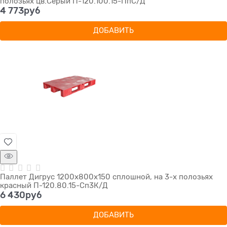
полозьях цв.Серый П-120.100.15-ПпС/Д
4 773
руб
ДОБАВИТЬ
Паллет Дигрус 1200x800х150 сплошной, на 3-х полозьях
красный П-120.80.15-Сп3К/Д
6 430
руб
ДОБАВИТЬ