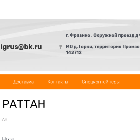
г. Фрязино , Окружной проезд д 
digrus@bk.ru
МО д. Горки, территория Промзон
142712
Доставка
Контакты
Спецконтейнеры
м РАТТАН
ТТАН
Штука