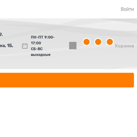
Войти
9.
ПН-ПТ 9:00-
17:00
а, 1Б,
Корзина
СБ-ВС
выходные