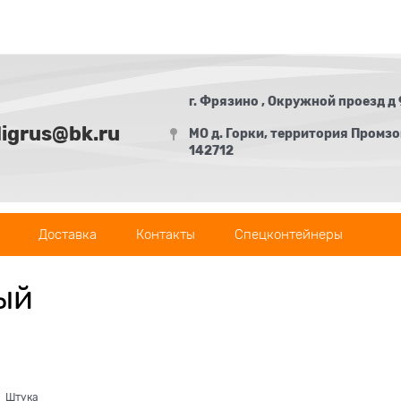
г. Фрязино , Окружной проезд д 
digrus@bk.ru
МО д. Горки, территория Промзон
142712
Доставка
Контакты
Спецконтейнеры
ый
Штука