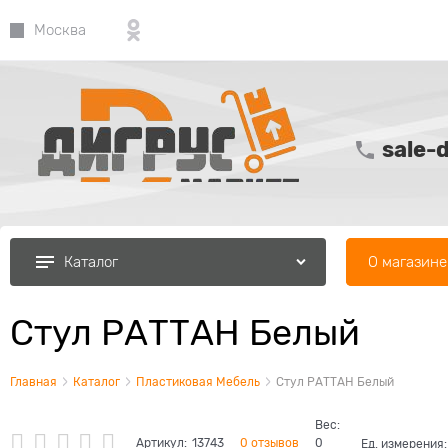
Москва
sale-
О магазине
Каталог
Стул РАТТАН Белый
Главная
Каталог
Пластиковая Мебель
Стул РАТТАН Белый
Вес:
Артикул:
13743
0 отзывов
0
Ед. измерения: