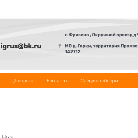
г. Фрязино , Окружной проезд д 
digrus@bk.ru
МО д. Горки, территория Промзон
142712
Доставка
Контакты
Спецконтейнеры
Штука