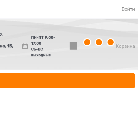
Войти
9.
ПН-ПТ 9:00-
17:00
а, 1Б,
Корзина
СБ-ВС
выходные