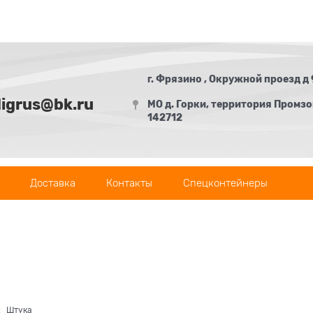
г. Фрязино , Окружной проезд д 
digrus@bk.ru
МО д. Горки, территория Промзон
142712
Доставка
Контакты
Спецконтейнеры
:
Штука