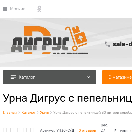
Москва
sale-
О магазине
Каталог
Урна Дигрус с пепельни
Главная
Каталог
Урны
Урна Дигрус с пепельницей 30 литров сереб
Вес:
Артикул:
УП30-С/Д
0 отзывов
7,7
Ед. измер