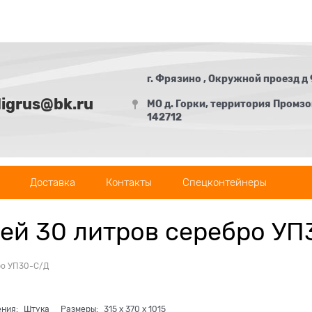
г. Фрязино , Окружной проезд д 
digrus@bk.ru
МО д. Горки, территория Промзон
142712
Доставка
Контакты
Спецконтейнеры
цей 30 литров серебро У
ро УП30-С/Д
ения:
Штука
Размеры:
315
x
370
x
1015