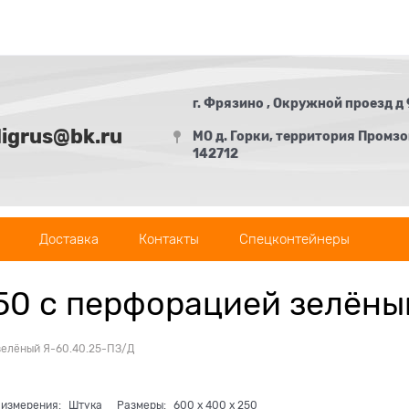
г. Фрязино , Окружной проезд д 
digrus@bk.ru
МО д. Горки, территория Промзон
142712
Доставка
Контакты
Спецконтейнеры
0 с перфорацией зелёны
зелёный Я-60.40.25-ПЗ/Д
 измерения:
Штука
Размеры:
600
x
400
x
250