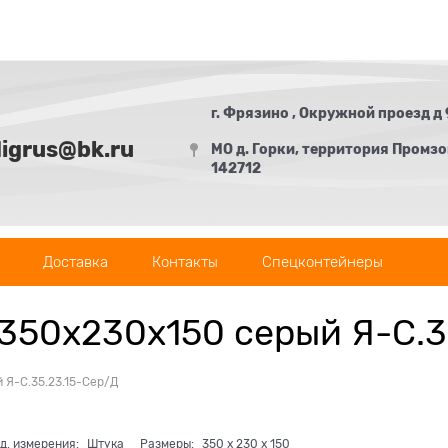
г. Фрязино , Окружной проезд д 
digrus@bk.ru
МО д. Горки, территория Промзон
142712
Доставка
Контакты
Спецконтейнеры
 350х230х150 серый Я-С.3
 Я-С.35.23.15-Сер/Д
д. измерения:
Штука
Размеры:
350
x
230
x
150