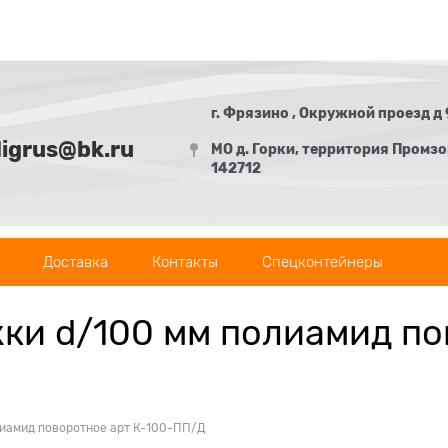
г. Фрязино , Окружной проезд д 
digrus@bk.ru
МО д. Горки, территория Промзон
142712
Доставка
Контакты
Спецконтейнеры
жки d/100 мм полиамид по
лиамид поворотное арт К-100-ПП/Д