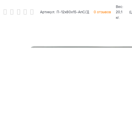
Вес:
Артикул:
П-12х80х15-АпС/Д
0 отзывов
20,1
Е
кг.