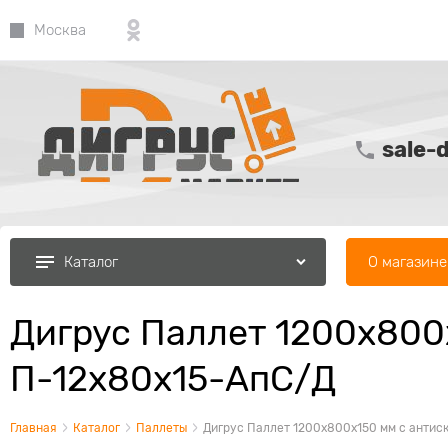
Москва
sale-
О магазине
Каталог
Дигрус Паллет 1200х800
П-12х80х15-АпС/Д
Главная
Каталог
Паллеты
Дигрус Паллет 1200х800х150 мм с антис