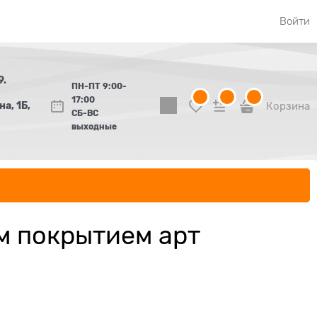
Войти
9.
ПН-ПТ 9:00-
17:00
а, 1Б,
Корзина
СБ-ВС
выходные
м покрытием арт