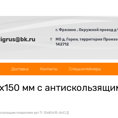
г. Фрязино , Окружной проезд д 
digrus@bk.ru
МО д. Горки, территория Промзон
142712
Доставка
Контакты
Спецконтейнеры
х150 мм с антискользящи
кользящим покрытием арт П-12х80х15-АпС/Д