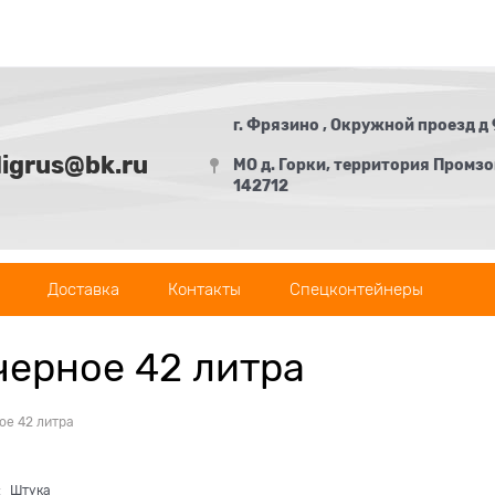
г. Фрязино , Окружной проезд д 
digrus@bk.ru
МО д. Горки, территория Промзон
142712
Доставка
Контакты
Спецконтейнеры
ерное 42 литра
ое 42 литра
:
Штука