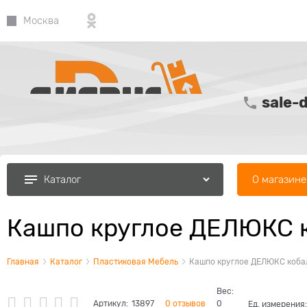
Москва
sale-
О магазине
Каталог
Кашпо круглое ДЕЛЮКС к
Главная
Каталог
Пластиковая Мебель
Кашпо круглое ДЕЛЮКС кобал
Вес:
Артикул:
13897
0 отзывов
0
Ед. измерения: