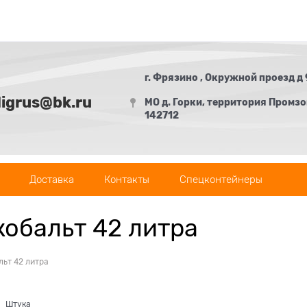
г. Фрязино , Окружной проезд д 
digrus@bk.ru
МО д. Горки, территория Промзон
142712
Доставка
Контакты
Спецконтейнеры
обальт 42 литра
ьт 42 литра
Штука