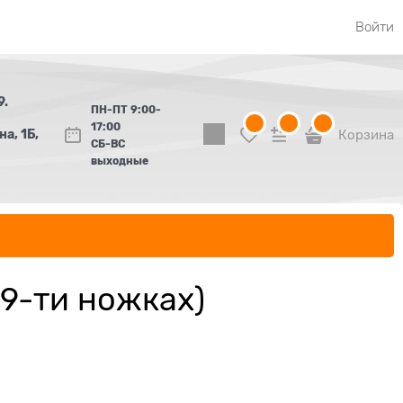
Войти
9.
ПН-ПТ 9:00-
17:00
а, 1Б,
Корзина
СБ-ВС
выходные
 9-ти ножках)