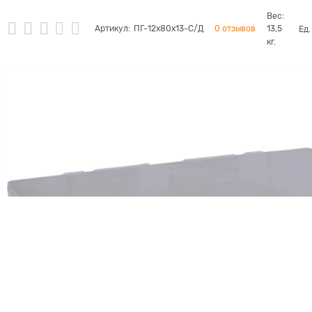
Вес:
Артикул:
ПГ-12х80х13-С/Д
0 отзывов
13,5
Ед.
кг.