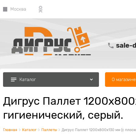
Москва
sale-
О магазине
Каталог
Дигрус Паллет 1200х800х
гигиенический, серый.
Главная
Каталог
Паллеты
Дигрус Паллет 1200х800х130 мм (с плоск