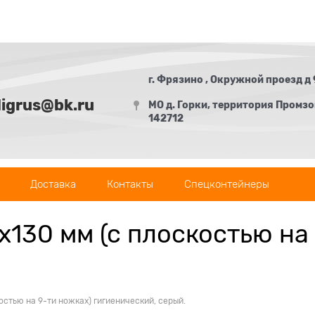
г. Фрязино , Окружной проезд д 
digrus@bk.ru
МО д. Горки, территория Промзон
142712
Доставка
Контакты
Спецконтейнеры
130 мм (с плоскостью на
остью на 9-ти ножках) гигиенический, серый.